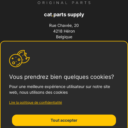
cat
.
parts supply
Rue Chavée, 20
4218 Héron
Belgique
Blog
Contactez-nous
Vous prendrez bien quelques cookies?
+32 (0) 85 60 01 74
Pour une meilleure expérience utilisateur sur notre site
web, nous utilisons des cookies
Notre équipe est disponible du lundi au vendredi de
09h00 à 12h00 & 13h00 à 17h00
Lire la politique de confidentialité
Fermetures exceptionnelles visibles sur la
page
Google
Tout accepter
Formulaire de contact